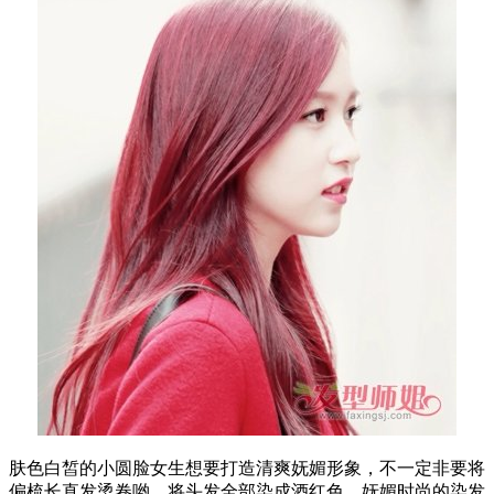
肤色白皙的小圆脸女生想要打造清爽妩媚形象，不一定非要将
偏梳长直发烫卷哟，将头发全部染成酒红色，妩媚时尚的染发