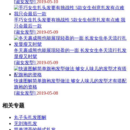
[淑女发型]
2019-05-10
手巧女生扎头发要有挑战性 5款女生创意扎发有点难 我
只会最后一款
[淑女发型]
2019-05-09
冬天裹成熊也能展现轻盈的一面 长发女生冬天流行扎发
显瘦又时髦
[淑女发型]
2019-05-09
快速图解简单旗袍发型做法 够女人味儿的发型才有搭配
旗袍的资格
[淑女发型]
2019-05-08
相关专题
丸子头扎发图解
无刘海扎发
简单漂亮的韩式扎发