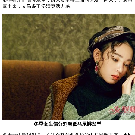
露出来，立马多了份清爽活力感。
冬季女生偏分刘海低马尾辫发型