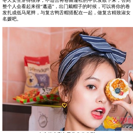
冬天女生穿得很厚，不适合将卷曲蓬松的中长发散下来，否则
整个人会看起来很“邋遢”，出门戴帽子的时候，可以将你的卷
发扎成低马尾辫，与复古鸭舌帽搭配在一起，做复古精致淑女
名媛吧。