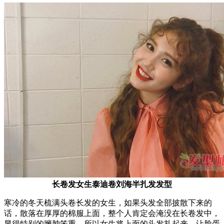
长卷发女生泰迪卷刘海半扎发发型
寒冷的冬天梳满头卷长发的女生，如果头发全部披散下来的
话，散落在厚厚的棉服上面，整个人肯定会淹没在长卷发中，
显得特别的臃肿笨重，所以女生将上面的头发扎起来，让脸蛋