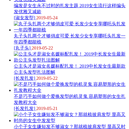
编发是女生永不过时的扎发主题 2019女生流行这样编头
发优雅又减龄
[淑女发型]
2019-05-24
丸子头扎两个才够俏皮可爱 长发少女专享哪吒头扎发一
年四季都能梳
[丸子头]
2019-05-22
公主头才是淑女名媛标配扎发！ 2019中长发女生最新款
公主头发型扎法图解
[长发扎发]
2019-05-22
不是巧手如何做个爱换发型的机灵鬼 容易塑形的女生扎
发教程大全
[长发扎发]
2019-05-21
小个子女生嫌短发不够淑女？那就梳披肩发型 显高又时