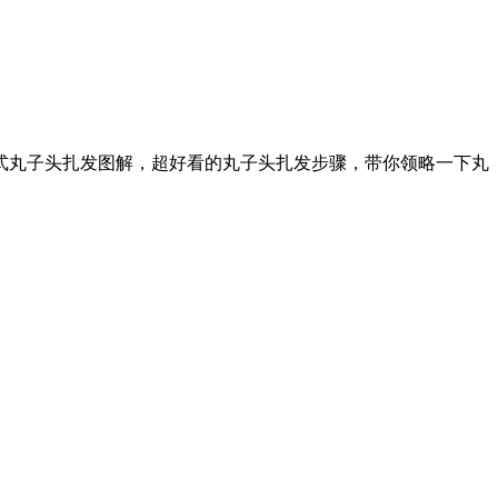
式丸子头扎发图解，超好看的丸子头扎发步骤，带你领略一下丸