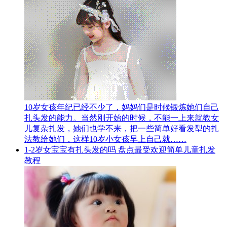
10岁女孩年纪已经不少了，妈妈们是时候锻炼她们自己
扎头发的能力。当然刚开始的时候，不能一上来就教女
儿复杂扎发，她们也学不来，把一些简单好看发型的扎
法教给她们，这样10岁小女孩早上自己就……
1-2岁女宝宝有扎头发的吗 盘点最受欢迎简单儿童扎发
教程