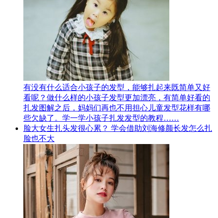
有没有什么适合小孩子的发型，能够扎起来既简单又好
看呢？做什么样的小孩子发型更加漂亮，有简单好看的
扎发图解之后，妈妈们再也不用担心儿童发型花样有哪
些欠缺了。学一学小孩子扎发发型的教程……
脸大女生扎头发很心累？ 学会借助刘海修颜长发怎么扎
脸也不大