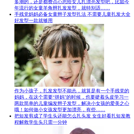
多潮的，还是都费点心思给女儿扎漂亮发型吧，比如今
年流行的女童羊角辫扎发发型，就特别适……
手残党妈妈必备女童辫子发型扎法 不需要儿童扎发大全
好发型一款就够用
作为小孩子，扎发发型不能怂，就算是有一个手残党的
妈妈，在这个需要“拼妈”的时候，也要硬着头皮学习一
两款简单的儿童编发辫子发型，解决小女孩的爱美之心
哦！如何做小女孩发型更加漂亮，有些……
把短发剪成了学生头还能怎么扎头发 女生好看扎短发教
程解救学生头只需一分钟