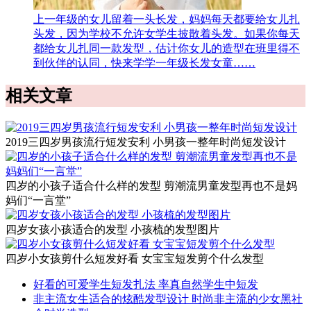
上一年级的女儿留着一头长发，妈妈每天都要给女儿扎
头发，因为学校不允许女学生披散着头发。如果你每天
都给女儿扎同一款发型，估计你女儿的造型在班里得不
到伙伴的认同，快来学学一年级长发女童……
相关文章
2019三四岁男孩流行短发安利 小男孩一整年时尚短发设计
四岁的小孩子适合什么样的发型 剪潮流男童发型再也不是妈
妈们“一言堂”
四岁女孩小孩适合的发型 小孩梳的发型图片
四岁小女孩剪什么短发好看 女宝宝短发剪个什么发型
好看的可爱学生短发扎法 率真自然学生中短发
非主流女生适合的炫酷发型设计 时尚非主流的少女黑社