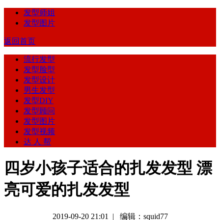
发型师姐
发型图片
返回首页
流行发型
发型脸型
发型设计
男生发型
发型DIY
发型顾问
发型图片
发型视频
达 人 帮
四岁小孩子适合的扎发发型 漂
亮可爱的扎发发型
2019-09-20 21:01
|
编辑：squid77