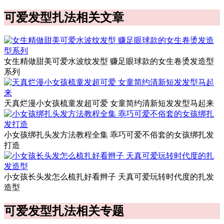
可爱发型扎法相关文章
女生精做甜美可爱水波纹发型 赚足眼球款的女生卷烫发造型
系列
天真烂漫小女孩梳童发超可爱 女童简约清新短发发型马起来
小女孩绑扎头发方法教程全集 乖巧可爱不俗套的女孩绑扎发
打造
小女孩长头发怎么梳扎好看辫子 天真可爱玩转时代度的扎发
造型
可爱发型扎法相关专题