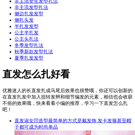
非主流女生发型扎法
非主流发型扎法
侧边扎发发型
侧扎头发
半扎发发型
公主半扎发
公主头扎法
冬季发型扎法
秋季新款发型扎法
夏季扎发发型
直发怎么扎好看
优雅迷人的长直发扎成马尾后效果也很赞哦，你还可以创新的
在直发扎发中加入扭转发辫和细节编发的元素，相信也会收获
不俗的效果哦，快来看看小编的推荐，学习一下直发怎么扎
吧！
直发淑女凹造型最简单的方式是戴发饰 发卡发箍甚至帽
子都可成为时尚单品