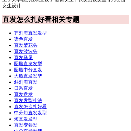
女生设计
直发怎么扎好看相关专题
齐刘海直发发型
染色直发
直发梨花头
直发波波头
直发马尾
圆脸直发发型
圆脸中分直发
大脸直发发型
斜刘海直发
日系直发
直发盘发
直发发型扎法
直发怎么扎好看
中分短直发发型
短直发发型
直发变卷发