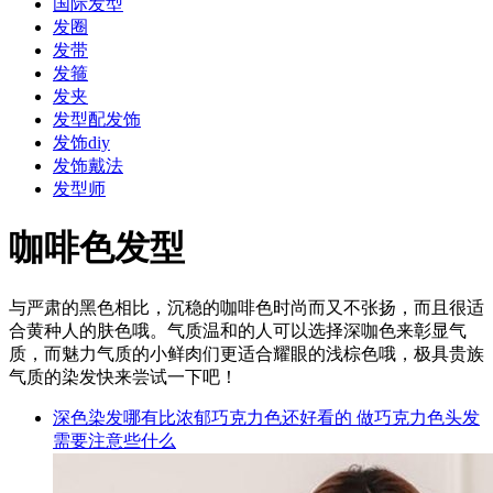
国际发型
发圈
发带
发箍
发夹
发型配发饰
发饰diy
发饰戴法
发型师
咖啡色发型
与严肃的黑色相比，沉稳的咖啡色时尚而又不张扬，而且很适
合黄种人的肤色哦。气质温和的人可以选择深咖色来彰显气
质，而魅力气质的小鲜肉们更适合耀眼的浅棕色哦，极具贵族
气质的染发快来尝试一下吧！
深色染发哪有比浓郁巧克力色还好看的 做巧克力色头发
需要注意些什么