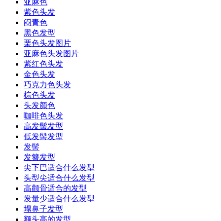
亚麻色
紫色头发
闷青色
黑色发型
栗色头发图片
亚麻色头发图片
紫红色头发
金色头发
巧克力色头发
棕色头发
头发颜色
咖啡色头发
高发髻发型
低发髻发型
发髻
发簪发型
尖下巴适合什么发型
头型尖适合什么发型
高颧骨适合的发型
发量少适合什么发型
塌鼻子发型
额头高的发型