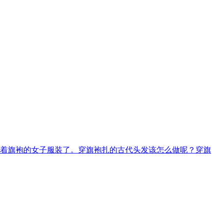
着旗袍的女子服装了。穿旗袍扎的古代头发该怎么做呢？穿旗