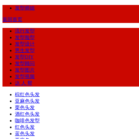
发型师姐
返回首页
流行发型
发型脸型
发型设计
男生发型
发型DIY
发型顾问
发型图片
发型视频
达 人 帮
棕红色头发
亚麻色头发
栗色头发
酒红色头发
咖啡色发型
红色头发
蓝色头发