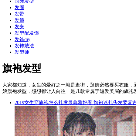
国际发型
发圈
发带
发箍
发夹
发型配发饰
发饰diy
发饰戴法
发型师
旗袍发型
大家都知道，女生的爱好之一就是逛街，逛街必然要买衣服，
娘旗袍发型，想想都让人向往，是几款专属于短发美眉的旗袍
2019女生穿旗袍怎么扎发最典雅好看 旗袍迷扎头发要复