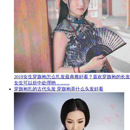
2019女生穿旗袍怎么扎发最典雅好看？喜欢穿旗袍的
女生可以折中处理哟，……
穿旗袍扎的古代头发 穿旗袍弄什么头发好看