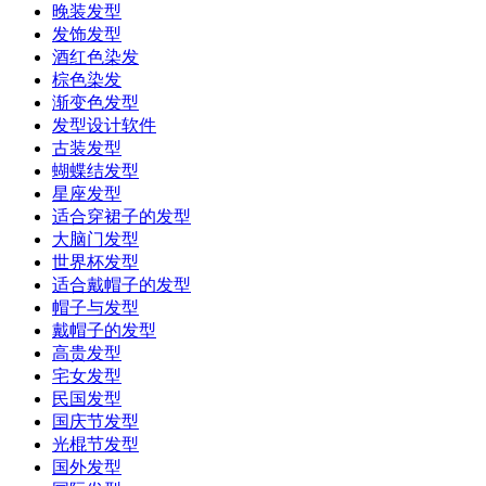
晚装发型
发饰发型
酒红色染发
棕色染发
渐变色发型
发型设计软件
古装发型
蝴蝶结发型
星座发型
适合穿裙子的发型
大脑门发型
世界杯发型
适合戴帽子的发型
帽子与发型
戴帽子的发型
高贵发型
宅女发型
民国发型
国庆节发型
光棍节发型
国外发型