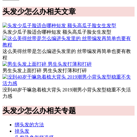
头发少怎么办相关文章
头发少瓜子脸适合哪种短发 额头高瓜子脸女生发型
这么美得丝带是怎么编进头发里的 丝带编发再简单也要有教
程
男生头发上面打碎 男生头发打薄和打碎
没到40岁干嘛急着梳大背头 2019潮男小背头发型稳重不失活
力感
头发少怎么办相关专题
绑头发的方法
掉头发