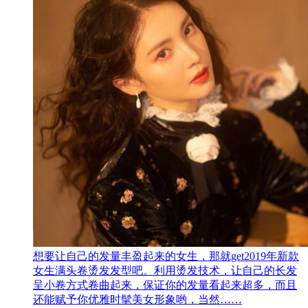
想要让自己的发量丰盈起来的女生，那就get2019年新款
女生满头卷烫发发型吧。利用烫发技术，让自己的长发
呈小卷方式卷曲起来，保证你的发量看起来超多，而且
还能赋予你优雅时髦美女形象哟，当然……