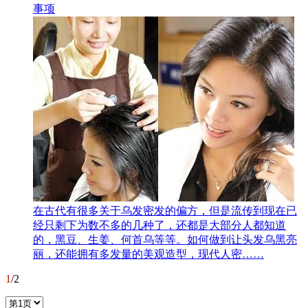
事项
在古代有很多关于乌发密发的偏方，但是流传到现在已
经只剩下为数不多的几种了，还都是大部分人都知道
的，黑豆、生姜、何首乌等等。如何做到让头发乌黑亮
丽，还能拥有多发量的美观造型，现代人密……
1
/
2