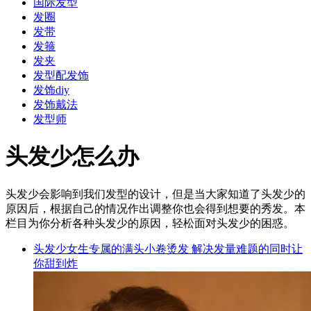
国际发型
发圈
发带
发箍
发夹
发型配发饰
发饰diy
发饰戴法
发型师
头发少怎么办
头发少会影响到我们发型的设计，但是当大家知道了头发少的
原因后，根据自己的情况作出调整你也会得到想要的秀发。本
栏目为你分析各种头发少的原因，轻松面对头发少的困惑。
头发少女生专属的满头小卷烫发 解决发量难题的同时让
你甜到炸