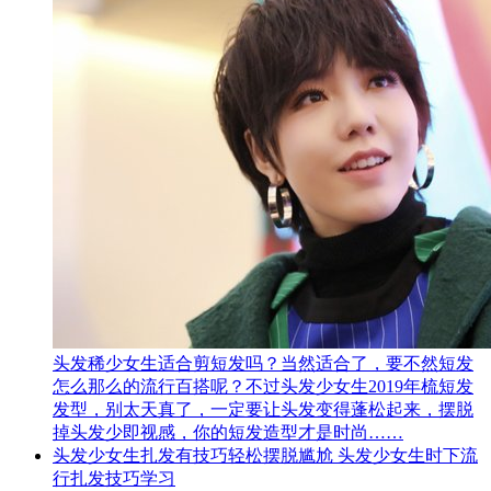
头发稀少女生适合剪短发吗？当然适合了，要不然短发
怎么那么的流行百搭呢？不过头发少女生2019年梳短发
发型，别太天真了，一定要让头发变得蓬松起来，摆脱
掉头发少即视感，你的短发造型才是时尚……
头发少女生扎发有技巧轻松摆脱尴尬 头发少女生时下流
行扎发技巧学习