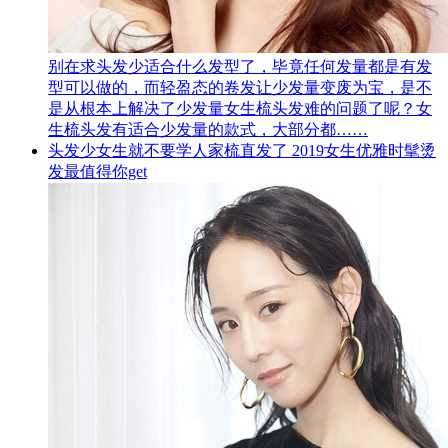
别在求头发少适合什么发型了，毕竟任何发量都是有发
型可以做的，而轻盈态的卷发让少发量变废为宝，是不
是从根本上解决了少发量女生梳头发难的问题了呢？女
生梳头发有适合少发量的款式，大部分都……
头发少女生就不要学人家梳直发了 2019女生优雅时髦烫
发最值得你get