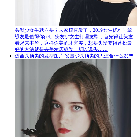
头发少女生就不要学人家梳直发了，2019女生优雅时髦
烫发最值得你get。头发少女生打理发型，首先得让头发
看起来丰盈，这样你美的才完美，想要头发变得蓬松最
好的方法就是去美发店烫卷，所以说头……
适合头顶尖的发型图片 发量少头顶尖的人适合什么发型