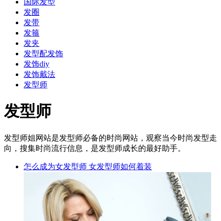
国际发型
发圈
发带
发箍
发夹
发型配发饰
发饰diy
发饰戴法
发型师
发型师
发型师姐网站是发型师必备的时尚网站，观察当今时尚发型走
向，搜集时尚流行信息，是发型师成长的最好助手。
怎么成为女发型师 女发型师如何着装