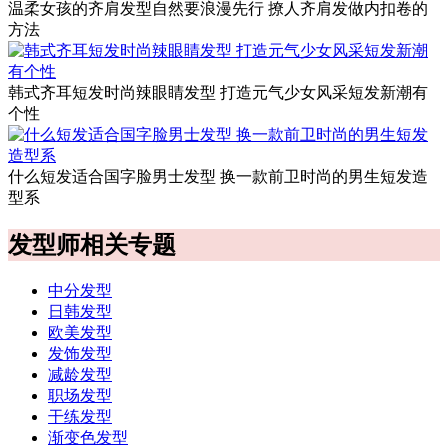
温柔女孩的齐肩发型自然要浪漫先行 撩人齐肩发做内扣卷的
方法
韩式齐耳短发时尚辣眼睛发型 打造元气少女风采短发新潮有
个性
什么短发适合国字脸男士发型 换一款前卫时尚的男生短发造
型系
发型师相关专题
中分发型
日韩发型
欧美发型
发饰发型
减龄发型
职场发型
干练发型
渐变色发型