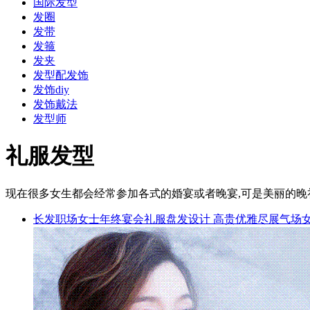
国际发型
发圈
发带
发箍
发夹
发型配发饰
发饰diy
发饰戴法
发型师
礼服发型
现在很多女生都会经常参加各式的婚宴或者晚宴,可是美丽的晚
长发职场女士年终宴会礼服盘发设计 高贵优雅尽展气场